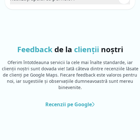
folosind o altă metodă, pe care nu o aplicăm.
Da, spălăm pernele, dar doar cele cu umplutură
sintetică. Înainte de a le returna, trebuie neapărat să le
verificăm pentru eventuale tăieturi și să le cosim aceste
locuri; altfel, nu le vom accepta, deoarece întregul
umplutură ar ajunge în mașina noastră de
spălat/uscător.
Feedback
de la
clienții
noștri
Oferim întotdeauna servicii la cele mai înalte standarde, iar
clienții noștri sunt dovada vie! Iată câteva dintre recenziile lăsate
de clienți pe Google Maps. Fiecare feedback este valoros pentru
noi, iar sugestiile și observațiile dumneavoastră sunt mereu
binevenite.
Recenzii pe Google