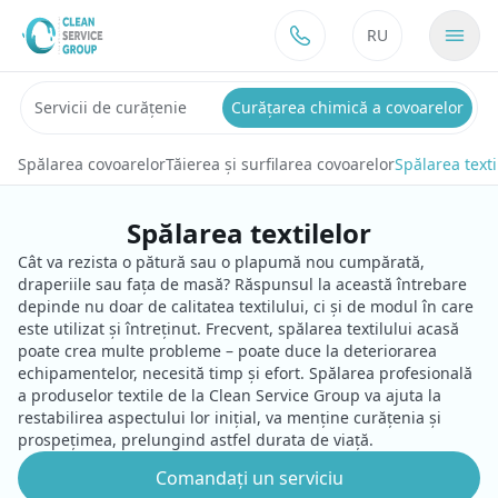
Sari la conținut
RU
Servicii de curățenie
Curățarea chimică a covoarelor
Spălarea covoarelor
Tăierea și surfilarea covoarelor
Spălarea texti
Spălarea textilelor
Cât va rezista o pătură sau o plapumă nou cumpărată,
draperiile sau fața de masă? Răspunsul la această întrebare
depinde nu doar de calitatea textilului, ci și de modul în care
este utilizat și întreținut. Frecvent, spălarea textilului acasă
poate crea multe probleme – poate duce la deteriorarea
echipamentelor, necesită timp și efort. Spălarea profesională
a produselor textile de la Clean Service Group va ajuta la
restabilirea aspectului lor inițial, va menține curățenia și
prospețimea, prelungind astfel durata de viață.
Comandați un serviciu