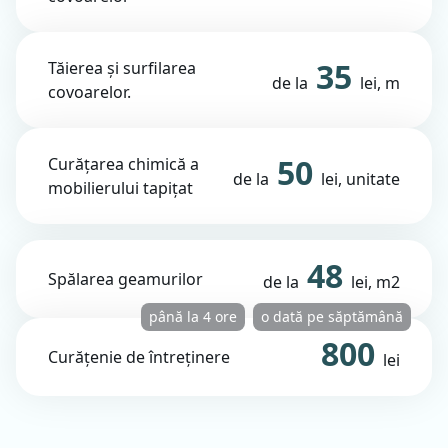
35
Tăierea și surfilarea
de la
lei, m
covoarelor.
50
Curățarea chimică a
de la
lei, unitate
mobilierului tapițat
48
Spălarea geamurilor
de la
lei, m2
până la 4 ore
o dată pe săptămână
800
Curățenie de întreținere
lei