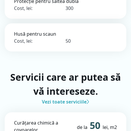
Protecție pentru saltea dublă
Cost, lei:
300
Husă pentru scaun
Cost, lei:
50
Servicii care ar putea să
vă intereseze.
Vezi toate serviciile
50
Curățarea chimică a
de la
lei, m2
covoarelor