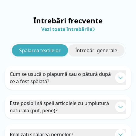
Întrebări frecvente
Vezi toate întrebările
Spălarea textilelor
Întrebări generale
Cum se usucă o plapumă sau o pătură după
ce a fost spălată?
Articolul se usucă într-o mașină de uscat profesională,
care îl face mai pufos și mai delicat.
Este posibil să speli articolele cu umplutură
naturală (puf, pene)?
Noi realizăm curățare cu apă, prin urmare, acceptăm
doar produse sintetice sau din bumbac. Articolele cu
umplutură de puf sau pene trebuie să fie curățate
Realizați spălarea pernelor?