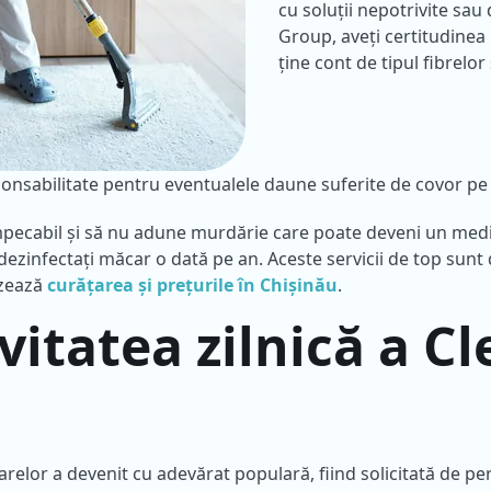
cu soluții nepotrivite sau
Group, aveți certitudinea 
ține cont de tipul fibrelo
sabilitate pentru eventualele daune suferite de covor pe p
pecabil și să nu adune murdărie care poate deveni un mediu 
îl dezinfectați măcar o dată pe an. Aceste servicii de top sun
izează
curățarea și prețurile în Chișinău
.
vitatea zilnică a Cl
relor a devenit cu adevărat populară, fiind solicitată de pers