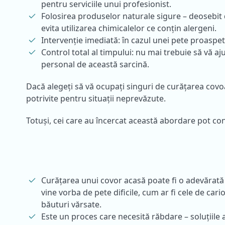
pentru serviciile unui profesionist.
Folosirea produselor naturale sigure – deosebit d
evita utilizarea chimicalelor ce conțin alergeni.
Intervenție imediată: în cazul unei pete proaspete
Control total al timpului: nu mai trebuie să vă a
personal de această sarcină.
Dacă alegeți să vă ocupați singuri de curățarea covoa
potrivite pentru situații neprevăzute.
Totuși, cei care au încercat această abordare pot con
Curățarea unui covor acasă poate fi o adevărată
vine vorba de pete dificile, cum ar fi cele de car
băuturi vărsate.
Este un proces care necesită răbdare – soluțiile