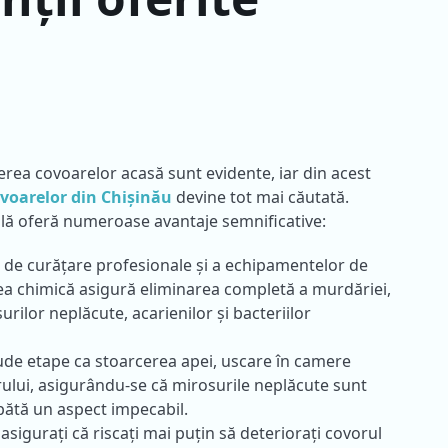
erea covoarelor acasă sunt evidente, iar din acest
voarelor din Chișinău
devine tot mai căutată.
lă oferă numeroase avantaje semnificative:
r de curățare profesionale și a echipamentelor de
ea chimică asigură eliminarea completă a murdăriei,
urilor neplăcute, acarienilor și bacteriilor
ude etape ca stoarcerea apei, uscare în camere
firului, asigurându-se că mirosurile neplăcute sunt
apătă un aspect impecabil.
 asigurați că riscați mai puțin să deteriorați covorul