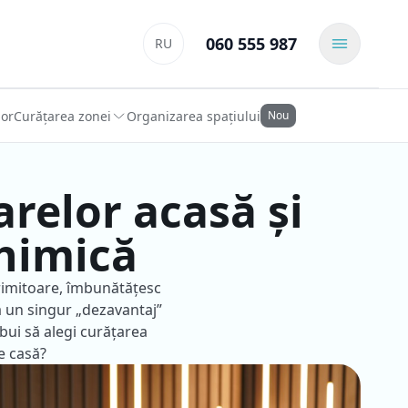
060 555 987
RU
lor
Curățarea zonei
Organizarea spațiului
Nou
arelor acasă și
chimică
primitoare, îmbunătățesc
tă un singur „dezavantaj”
ebui să alegi curățarea
e casă?