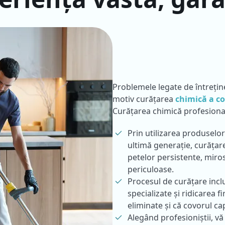
Problemele legate de întrețin
motiv curățarea
chimică a co
Curățarea chimică profesiona
Prin utilizarea produselo
ultimă generație, curățar
petelor persistente, miros
periculoase.
Procesul de curățare incl
specializate și ridicarea 
eliminate și că covorul c
Alegând profesioniștii, vă