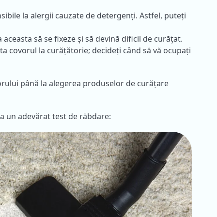
bile la alergii cauzate de detergenți. Astfel, puteți
aceasta să se fixeze și să devină dificil de curățat.
ta covorul la curățătorie; decideți când să vă ocupați
torului până la alegerea produselor de curățare
ea un adevărat test de răbdare: