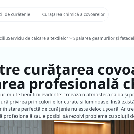
cii de curățenie
Curățarea chimică a covoarelor
iliu
Serviciu de călcare a textilelor
Spălarea geamurilor și fațade
tre curățarea covo
rea profesională 
duc multe beneficii evidente: creează o atmosferă caldă și 
cură privirea prin culorile lor curate și luminoase. Însă exis
r în stare perfectă de curățenie nu este deloc ușoară. Ar tr
ă profesională sau e posibil să rezolvi problema cu soluții d