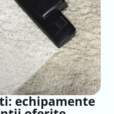
ști: echipamente
nții oferite