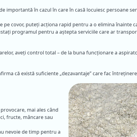
e importantă în cazul în care în casă locuiesc persoane sensi
 pe covor, puteți acționa rapid pentru a o elimina înainte ca 
justați programul pentru a aștepta serviciile care ar transpor
relor, aveți control total – de la buna funcționare a aspira
firma că există suficiente „dezavantaje” care fac întreținer
 provocare, mai ales când
ioci, fructe, mâncare sau
 au nevoie de timp pentru a