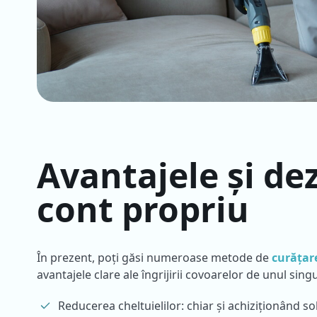
Avantajele și de
cont propriu
În prezent, poți găsi numeroase metode de
curățar
avantajele clare ale îngrijirii covoarelor de unul sin
Reducerea cheltuielilor: chiar și achiziționând s