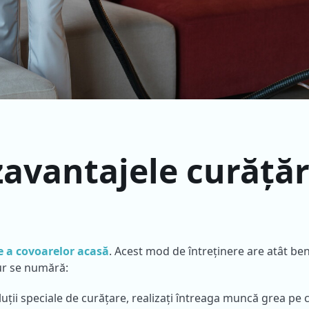
zavantajele curățăr
e a covoarelor acasă
. Acest mod de întreținere are atât bene
gur se numără:
oluții speciale de curățare, realizați întreaga muncă grea pe 