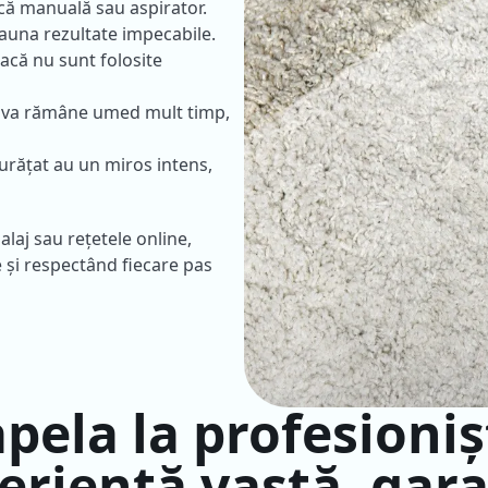
că manuală sau aspirator.
auna rezultate impecabile.
acă nu sunt folosite
e, va rămâne umed mult timp,
urățat au un miros intens,
alaj sau rețetele online,
 și respectând fiecare pas
 apela la profesioni
eriență vastă, gara