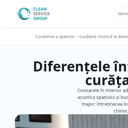
Sari la conținut
Servi
Curatenie a spatiilor
Curățare chimică la domic
Diferențele în
curăța
Covoarele în interior a
acustica spațiului și bu
major: întreținerea lo
chimic