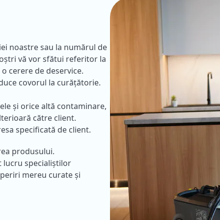
iei noastre sau la numărul de
oștri vă vor sfătui referitor la
i o cerere de deservice.
 duce covorul la curățătorie.
le și orice altă contaminare,
terioară către client.
sa specificată de client.
rea produsului.
 lucru specialiștilor
periri mereu curate și