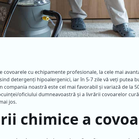
 covoarele cu echipamente profesionale, la cele mai avanta
nd detergenți hipoalergenici, iar în 5-7 zile vă veți putea 
n compania noastră este cel mai favorabil și variază de la 50
cuinței/oficiului dumneavoastră și a livrării covoarelor curăț
mai jos.
ării chimice a covoa