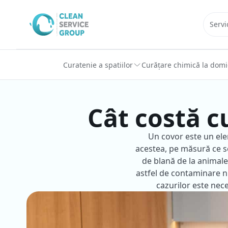
Sari la conținut
Servi
Curatenie a spatiilor
Curățare chimică la domic
Cât costă c
Un covor este un elem
acestea, pe măsură ce s
de blană de la animale
astfel de contaminare nu
cazurilor este nece