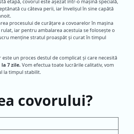
stă etapă, covorul este așezat într-o mașină specială,
ptănată cu câteva perii, iar învelișul în sine capătă
noit.
rea procesului de curățare a covoarelor în mașina
 rulat, iar pentru ambalarea acestuia se folosește o
ucru menține stratul proaspăt și curat în timpul
este un proces destul de complicat și care necesită
ă
la 7 zile.
Vom efectua toate lucrările calitativ, vom
 la timpul stabilit.
ea covorului?