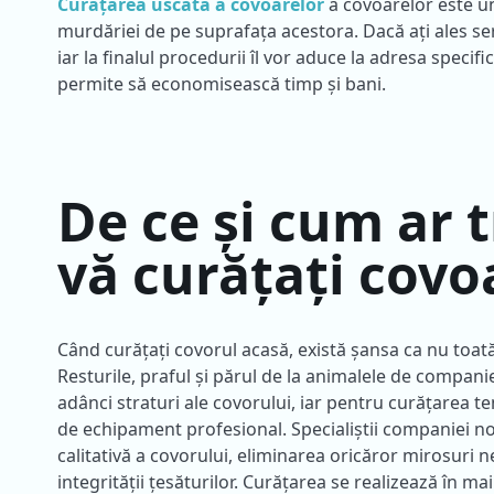
Curățarea uscată a covoarelor
a covoarelor este un
murdăriei de pe suprafața acestora. Dacă ați ales ser
iar la finalul procedurii îl vor aduce la adresa speci
permite să economisească timp și bani.
De ce și cum ar 
vă curățați covo
Când curățați covorul acasă, există șansa ca nu toat
Resturile, praful și părul de la animalele de companie
adânci straturi ale covorului, iar pentru curățarea t
de echipament profesional. Specialiștii companiei n
calitativă a covorului, eliminarea oricăror mirosuri 
integrității țesăturilor. Curățarea se realizează în ma