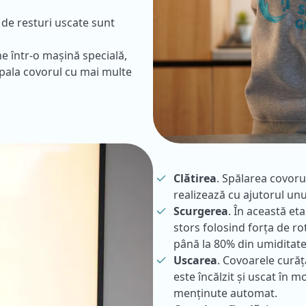
i de resturi uscate sunt
ne într-o mașină specială,
spala covorul cu mai multe
Clătirea
. Spălarea covoru
realizează cu ajutorul unu
Scurgerea
. În această et
stors folosind forța de ro
până la 80% din umiditate
Uscarea
. Covoarele curăț
este încălzit și uscat în
menținute automat.