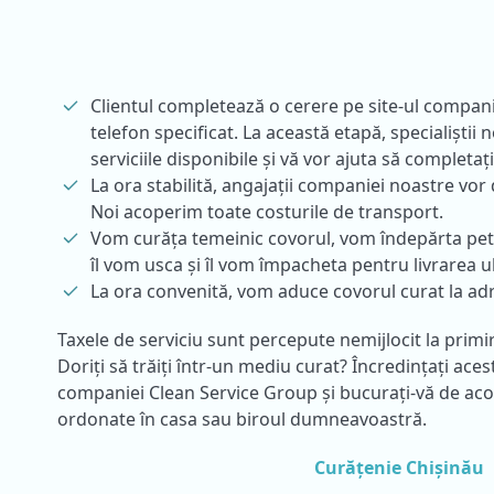
Clientul completează o cerere pe site-ul compan
telefon specificat. La această etapă, specialiștii n
serviciile disponibile și vă vor ajuta să completaț
La ora stabilită, angajații companiei noastre vor
Noi acoperim toate costurile de transport.
Vom curăța temeinic covorul, vom îndepărta pete
îl vom usca și îl vom împacheta pentru livrarea ul
La ora convenită, vom aduce covorul curat la adre
Taxele de serviciu sunt percepute nemijlocit la primi
Doriți să trăiți într-un mediu curat? Încredințați acest
companiei Clean Service Group și bucurați-vă de aco
ordonate în casa sau biroul dumneavoastră.
Curățenie Chișinău