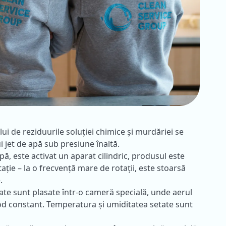
lui de reziduurile soluției chimice și murdăriei se
i jet de apă sub presiune înaltă.
apă, este activat un aparat cilindric, produsul este
tație – la o frecvență mare de rotații, este stoarsă
.
ate sunt plasate într-o cameră specială, unde aerul
 mod constant. Temperatura și umiditatea setate sunt