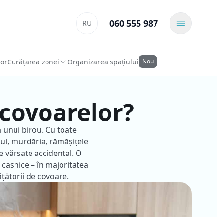
060 555 987
RU
lor
Curățarea zonei
Organizarea spațiului
Nou
 covoarelor?
a unui birou. Cu toate
ul, murdăria, rămășițele
e vărsate accidental. O
 casnice – în majoritatea
ățătorii de covoare.