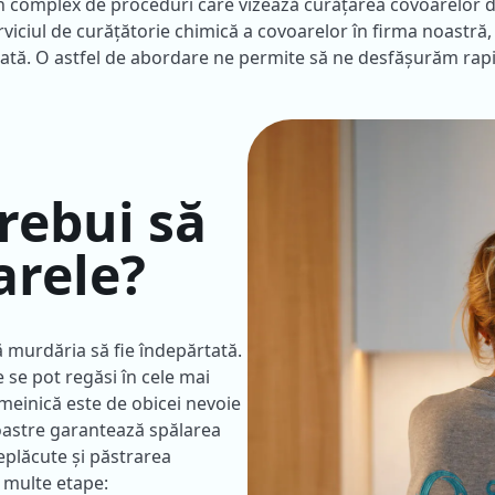
 complex de proceduri care vizează curățarea covoarelor de
viciul de curățătorie chimică a covoarelor în firma noastră, 
ficată. O astfel de abordare ne permite să ne desfășurăm rapid
trebui să
arele?
ă murdăria să fie îndepărtată.
 se pot regăsi în cele mai
emeinică este de obicei nevoie
oastre garantează spălarea
neplăcute și păstrarea
i multe etape: