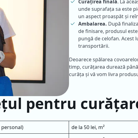
Curațirea finală
. La acea
unde suprafața sa este pie
un aspect proaspăt și reîn
Ambalarea.
După finaliza
de finisare, produsul este
pungă de celofan. Acest l
transportării.
Deoarece spălarea covoarelor 
timp, curățarea durează pân
curăța și vă vom livra produsul
ețul pentru curățar
a personal)
de la 50 lei, m²