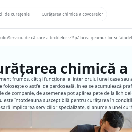
cii de curățenie
Curățarea chimică a covoarelor
iliu
Serviciu de călcare a textilelor
Spălarea geamurilor și fațade
urățarea chimică a
ent frumos, cât și funcțional al interiorului unei case sau 
e folosește o astfel de pardoseală, în ea se acumulează praf
le de companie, de asemenea pot apărea pete de la lichidel
 este întotdeauna susceptibilă pentru curățarea în condiții
sară implicarea serviciilor specializate, și anume a unei cur