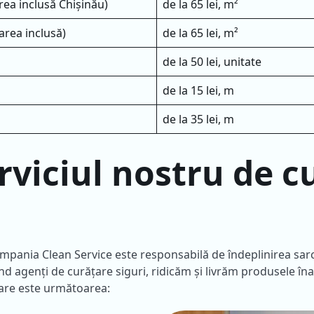
rea inclusă Chișinău)
de la 65 lei, m²
area inclusă)
de la 65 lei, m²
de la 50 lei, unitate
de la 15 lei, m
de la 35 lei, m
viciul nostru de c
ompania Clean Service este responsabilă de îndeplinirea sarc
nd agenți de curățare siguri, ridicăm și livrăm produsele în
rare este următoarea: