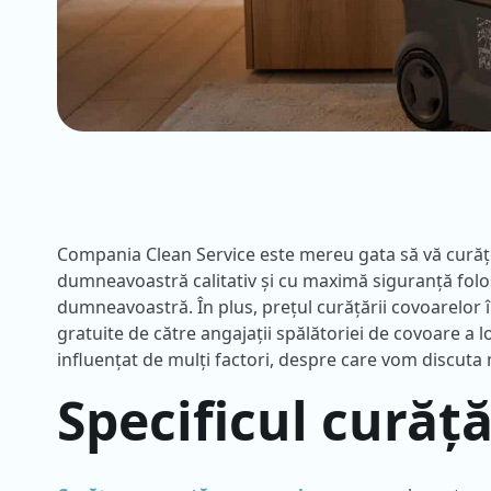
Compania Clean Service este mereu gata să vă curățe
dumneavoastră calitativ și cu maximă siguranță folosi
dumneavoastră. În plus, prețul curățării covoarelor î
gratuite de către angajații spălătoriei de covoare a lo
influențat de mulți factori, despre care vom discuta 
Specificul curăț