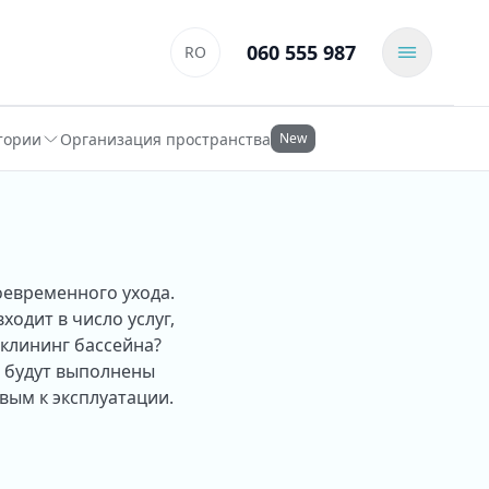
060 555 987
RO
тории
Организация пространства
New
оевременного ухода.
одит в число услуг,
клининг бассейна?
ы будут выполнены
вым к эксплуатации.