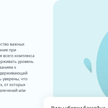
ество важных
ание при
 всего комплекса
держивать уровень
ваниям к
оддерживающей
ь уверены, что
х, от которых
звлечений или
Виды уборки бассейна