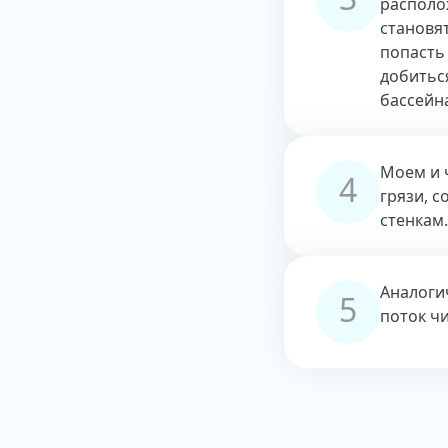
располо
становят
попасть
добитьс
бассейн
Моем и 
4
грязи, 
стенкам.
Аналоги
5
поток ч