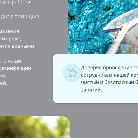
 для работы
о дна с помощью
ращения
й среде,
нятия водными
сть чаши
Доверяя проведение г
 дезинфекции
сотрудникам нашей ко
зи;
чистый и безопасный б
ей.
занятий.