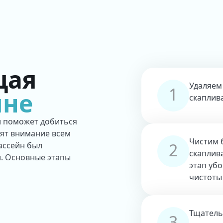
щая
Удаляем
1
йне
скаплив
 поможет добиться
лят внимание всем
Чистим 
2
ассейн был
скаплива
и. Основные этапы
этап уб
чистоты
Тщатель
3