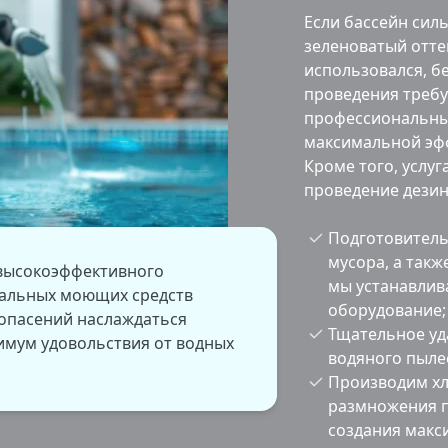
Если бассейн сил
зеленоватый отте
использовался, б
проведения требу
профессиональны
максимальной эфф
Кроме того, услу
проведение дезин
Подготовитель
мусора, а такж
высокоэффективного
мы устанавлив
альных моющих средств
оборудование;
 опасений наслаждаться
Тщательное уд
имум удовольствия от водных
водяного пыле
Производим х
размножения п
создания макс