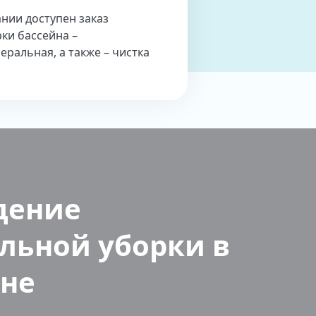
нии доступен заказ
ки бассейна –
ральная, а также – чистка
дение
льной уборки в
йне