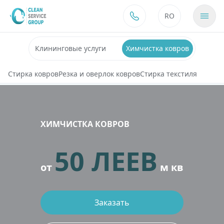
Перейти к содержимому
RO
Клининговые услуги
Химчистка ковров
Стирка ковров
Резка и оверлок ковров
Стирка текстиля
ХИМЧИСТКА КОВРОВ
50 ЛЕЕВ
от
м кв
Заказать