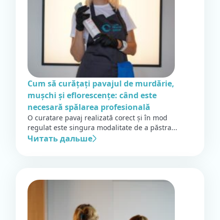
Cum să curățați pavajul de murdărie,
mușchi și eflorescențe: când este
necesară spălarea profesională
O curatare pavaj realizată corect și în mod
regulat este singura modalitate de a păstra...
Читать дальше