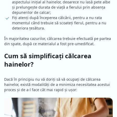
aspectului inițial al hainelor, deoarece nu lasă pete albe
și prelungește durata de viață a fierului prin absența
depunerilor de calcar;
Fiți atenți după începerea călcării, pentru a nu rata
momentul când trebuie să scoateți fierul, pentru a nu
deteriora țesătura.
În majoritatea cazurilor, călcarea trebuie efectuată pe partea
din spate, după ce materialul a fost pre-umedificat.
Cum să simplificați călcarea
hainelor?
Dacă în principiu nu vă doriți să vă ocupați de călcarea
hainelor, există modalități de a minimiza necesitatea acestui
proces și de a-l face cât mai rapid și ușor: