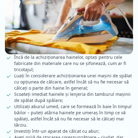
Încă de la achiziționarea hainelor, optați pentru cele
fabricate din materiale care nu se șifonează, cum ar fi
tricotajul;
Luați în considerare achiziționarea unei mașini de spălat
cu opțiunea de călcare, astfel încât să nu fie necesar să
călcați o parte din haine în general;
Scoateți imediat hainele și lenjeria din tamburul mașinii
de spălat după spălare;
Utilizați aburul umed, care se formează în baie în timpul
băilor – puteți atârna hainele pe umeraș în timp ce vă
spălați, astfel încât să nu fie necesar să le călcați mai
târziu.
Investiți într-un aparat de călcat cu abur;
Aveți grijă de stocarea corespunzătoare – ciudat, dar