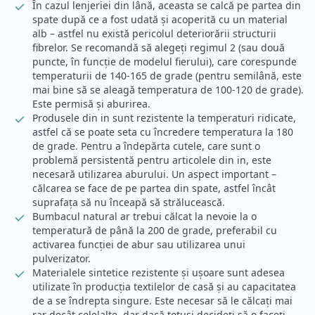
În cazul lenjeriei din lână, aceasta se calcă pe partea din
spate după ce a fost udată și acoperită cu un material
alb – astfel nu există pericolul deteriorării structurii
fibrelor. Se recomandă să alegeți regimul 2 (sau două
puncte, în funcție de modelul fierului), care corespunde
temperaturii de 140-165 de grade (pentru semilână, este
mai bine să se aleagă temperatura de 100-120 de grade).
Este permisă și aburirea.
Produsele din in sunt rezistente la temperaturi ridicate,
astfel că se poate seta cu încredere temperatura la 180
de grade. Pentru a îndepărta cutele, care sunt o
problemă persistentă pentru articolele din in, este
necesară utilizarea aburului. Un aspect important –
călcarea se face de pe partea din spate, astfel încât
suprafața să nu înceapă să strălucească.
Bumbacul natural ar trebui călcat la nevoie la o
temperatură de până la 200 de grade, preferabil cu
activarea funcției de abur sau utilizarea unui
pulverizator.
Materialele sintetice rezistente și ușoare sunt adesea
utilizate în producția textilelor de casă și au capacitatea
de a se îndrepta singure. Este necesar să le călcați mai
rar decât celelalte, dar dacă totuși decideți să o faceți,