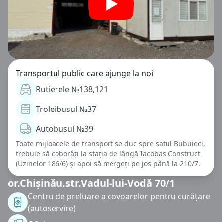
Transportul public care ajunge la noi
Rutierele №138,121
Troleibusul №37
Autobusul №39
Toate mijloacele de transport se duc spre satul Bubuieci,
trebuie să coborâți la stația de lângă Iacobas Construct
(Uzinelor 186/6) și apoi să mergeți pe jos până la 210/7.
or.Chișinău.str.Vadul-lui-Vodă 70/1
Centru de preluare a covoarelor pentru curățare
(autoservire)