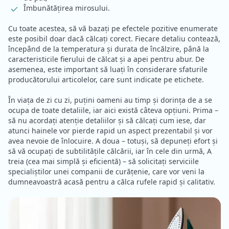
Îmbunătățirea mirosului.
Cu toate acestea, să vă bazați pe efectele pozitive enumerate
este posibil doar dacă călcați corect. Fiecare detaliu contează,
începând de la temperatura și durata de încălzire, până la
caracteristicile fierului de călcat și a apei pentru abur. De
asemenea, este important să luați în considerare sfaturile
producătorului articolelor, care sunt indicate pe etichete.
În viața de zi cu zi, puțini oameni au timp și dorința de a se
ocupa de toate detaliile, iar aici există câteva opțiuni. Prima –
să nu acordați atenție detaliilor și să călcați cum iese, dar
atunci hainele vor pierde rapid un aspect prezentabil și vor
avea nevoie de înlocuire. A doua – totuși, să depuneți efort și
să vă ocupați de subtilitățile călcării, iar în cele din urmă, A
treia (cea mai simplă și eficientă) – să solicitați serviciile
specialiștilor unei companii de curățenie, care vor veni la
dumneavoastră acasă pentru a călca rufele rapid și calitativ.