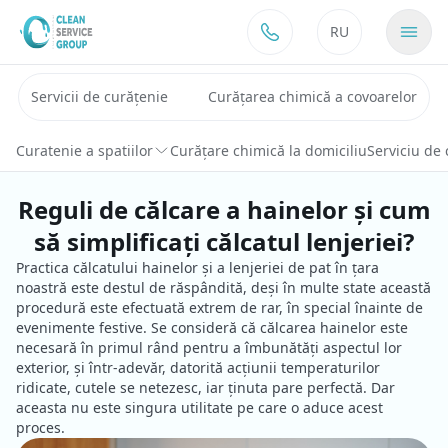
Sari la conținut
RU
Servicii de curățenie
Curățarea chimică a covoarelor
Curatenie a spatiilor
Curățare chimică la domiciliu
Serviciu de 
Reguli de călcare a hainelor și cum
să simplificați călcatul lenjeriei?
Practica călcatului hainelor și a lenjeriei de pat în țara
noastră este destul de răspândită, deși în multe state această
procedură este efectuată extrem de rar, în special înainte de
evenimente festive. Se consideră că călcarea hainelor este
necesară în primul rând pentru a îmbunătăți aspectul lor
exterior, și într-adevăr, datorită acțiunii temperaturilor
ridicate, cutele se netezesc, iar ținuta pare perfectă. Dar
aceasta nu este singura utilitate pe care o aduce acest
proces.