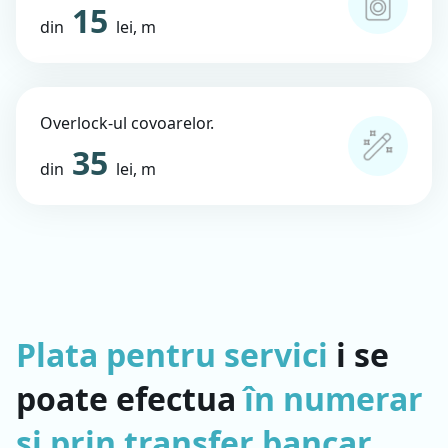
15
din
lei, m
Overlock-ul covoarelor.
35
din
lei, m
Plata pentru servici
i se
poate efectua
în numerar
și prin transfer bancar
.