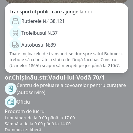
Transportul public care ajunge la noi
Rutierele №138,121
Troleibusul №37
Autobusul №39
Toate mijloacele de transport se duc spre satul Bubuieci,
trebuie să coborâți la stația de lângă Iacobas Construct
(Uzinelor 186/6) și apoi să mergeți pe jos până la 210/7.
or.Chișinău.str.Vadul-lui-Vodă 70/1
Centru de preluare a covoarelor pentru curățare
(autoservire)
Oficiu
Program de lucru
Luni-Vineri de la 9.00 până la 17.00
Sâmbăta de la 9.00 până la 14.00
Duminica-zi liberă