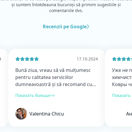
și suntem întotdeauna bucuroși să primim sugestiile și
comentariile dvs.
Recenzii pe Google
17.10.2024
Bună ziua, vreau să vă mulțumesc
Уже не первых
pentru calitatea serviciilor
химчистку, ост
dumneavoastră și să recomand cu
Ковры чистые
încredere această companie, la care
пятна вывели,
Показать больше
Показать больш
apelăm în fiecare an. Vă doresc
поднят! Благо
succese în continuare!
🏻
Valentina Chicu
Анастас