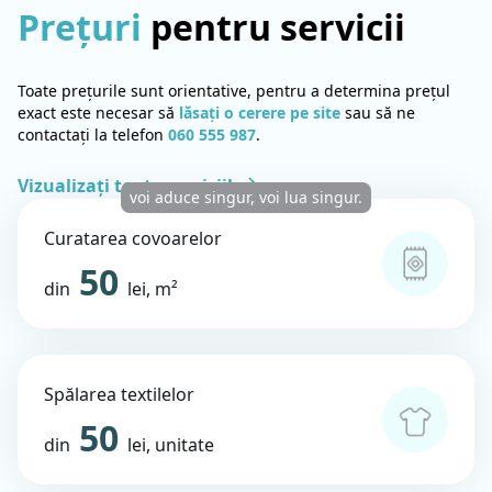
Prețuri
pentru servicii
Toate prețurile sunt orientative, pentru a determina prețul
exact este necesar să
lăsați o cerere pe site
sau să ne
contactați la telefon
060 555 987
.
Vizualizați toate serviciile.
voi aduce singur, voi lua singur.
Curatarea covoarelor
50
din
lei, m²
Spălarea textilelor
50
din
lei, unitate