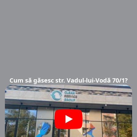
Cum să găsesc str. Vadul-lui-Vodă 70/1?