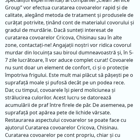
Specialiștii experimentați ai companiei „Clean Service
Group” vor efectua curatarea covoarelor rapid și de
calitate, alegând metoda de tratament și produsele de
curățat potrivite, ținând cont de materialul covorului și
gradul de murdărie. Dacă sunteți interesat de
curatarea covoarelor Cricova, Chisinau​ sau în alte
zone, contactați-ne! Angajații noștri vor ridica covorul
murdar din locuința sau biroul dumneavoastră și, în 5-
7 zile lucrătoare, îl vor aduce complet curat! Covoarele
nu sunt doar un element de confort, ci și o protecție
împotriva frigului. Este mult mai plăcut să pășești pe o
suprafață moale și pufosă decât pe un podea rece.
Dar, cu timpul, covoarele își pierd moliciunea și
strălucirea culorilor. Acest lucru se datorează
acumulării de praf între firele de păr. De asemenea, pe
suprafață pot apărea pete de lichide vărsate.
Restaurarea aspectului covoarelor se poate face cu
ajutorul Curatarea covoarelor Cricova, Chisinau​.
Curatarea covoarelor pe cont propriu, chiar și cu