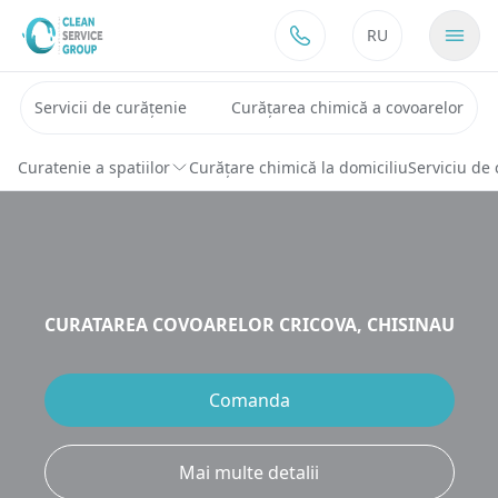
Sari la conținut
RU
Servicii de curățenie
Curățarea chimică a covoarelor
Curatenie a spatiilor
Curățare chimică la domiciliu
Serviciu de 
CURATAREA COVOARELOR CRICOVA, CHISINAU​
Comanda
Mai multe detalii