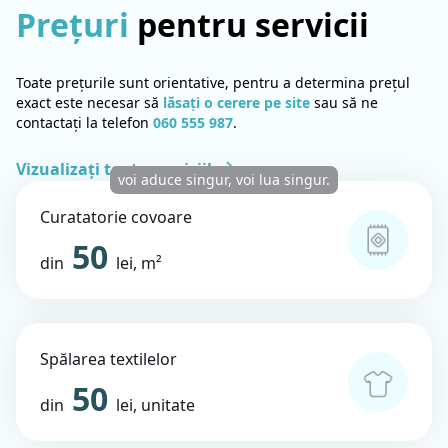
Prețuri
pentru servicii
Toate prețurile sunt orientative, pentru a determina prețul
exact este necesar să
lăsați o cerere pe site
sau să ne
contactați la telefon
060 555 987
.
Vizualizați toate serviciile.
voi aduce singur, voi lua singur.
Сuratatorie covoare
50
din
lei, m²
Spălarea textilelor
50
din
lei, unitate