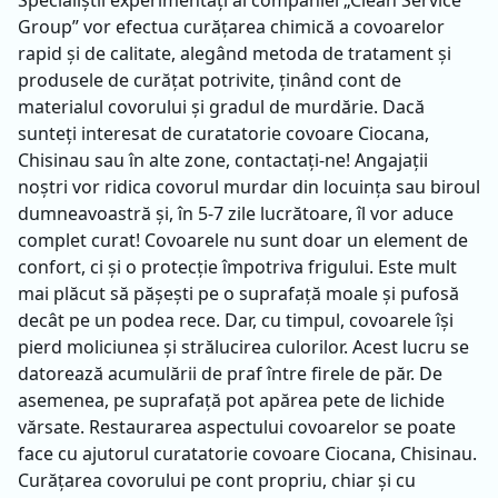
Specialiștii experimentați ai companiei „Clean Service
Group” vor efectua curățarea chimică a covoarelor
rapid și de calitate, alegând metoda de tratament și
produsele de curățat potrivite, ținând cont de
materialul covorului și gradul de murdărie. Dacă
sunteți interesat de сuratatorie covoare Ciocana,
Chisinau sau în alte zone, contactați-ne! Angajații
noștri vor ridica covorul murdar din locuința sau biroul
dumneavoastră și, în 5-7 zile lucrătoare, îl vor aduce
complet curat! Covoarele nu sunt doar un element de
confort, ci și o protecție împotriva frigului. Este mult
mai plăcut să pășești pe o suprafață moale și pufosă
decât pe un podea rece. Dar, cu timpul, covoarele își
pierd moliciunea și strălucirea culorilor. Acest lucru se
datorează acumulării de praf între firele de păr. De
asemenea, pe suprafață pot apărea pete de lichide
vărsate. Restaurarea aspectului covoarelor se poate
face cu ajutorul сuratatorie covoare Ciocana, Chisinau.
Curățarea covorului pe cont propriu, chiar și cu