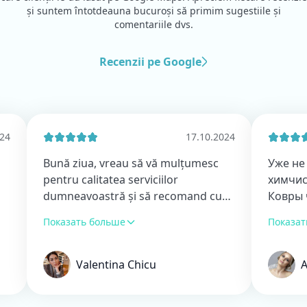
și suntem întotdeauna bucuroși să primim sugestiile și
comentariile dvs.
Recenzii pe Google
17.10.2024
Bună ziua, vreau să vă mulțumesc
Уже не первы
pentru calitatea serviciilor
химчистку, о
dumneavoastră și să recomand cu
Ковры чисты
încredere această companie, la care
пятна вывели
Показать больше
Показать боль
apelăm în fiecare an. Vă doresc
поднят! Благ
succese în continuare!
🏻
Valentina Chicu
Анаста