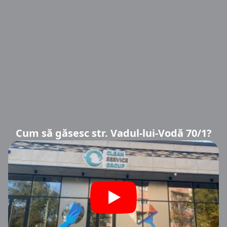
Cum să găsesc str. Vadul-lui-Vodă 70/1?