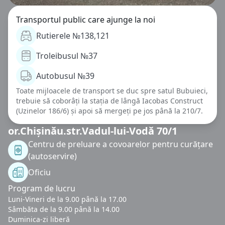
Transportul public care ajunge la noi
Rutierele №138,121
Troleibusul №37
Autobusul №39
Toate mijloacele de transport se duc spre satul Bubuieci,
trebuie să coborâți la stația de lângă Iacobas Construct
(Uzinelor 186/6) și apoi să mergeți pe jos până la 210/7.
or.Chișinău.str.Vadul-lui-Vodă 70/1
Centru de preluare a covoarelor pentru curățare
(autoservire)
Oficiu
Program de lucru
Luni-Vineri de la 9.00 până la 17.00
Sâmbăta de la 9.00 până la 14.00
Duminica-zi liberă