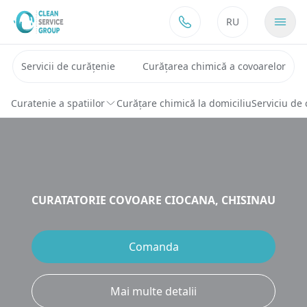
Sari la conținut
RU
Servicii de curățenie
Curățarea chimică a covoarelor
Curatenie a spatiilor
Curățare chimică la domiciliu
Serviciu de 
СURATATORIE COVOARE CIOCANA, CHISINAU
Comanda
Mai multe detalii