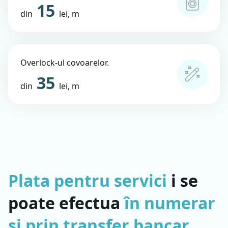
15
din
lei, m
Overlock-ul covoarelor.
35
din
lei, m
Plata pentru servici
i se
poate efectua
în numerar
și prin transfer bancar
.