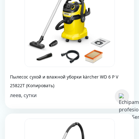
Пылесос сухой и влажной уборки kärcher WD 6 P V
25822T (Копировать)
леев, сутки