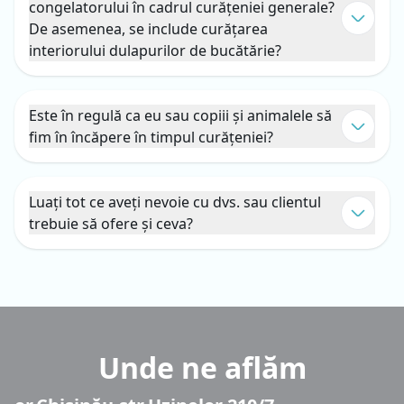
congelatorului în cadrul curățeniei generale?
De asemenea, se include curățarea
interiorului dulapurilor de bucătărie?
Da, însă clientul trebuie să scoată toate produsele și
obiectele, lăsând frigiderul, congelatorul și dulapurile
cât mai goale posibil.
Este în regulă ca eu sau copiii și animalele să
fim în încăpere în timpul curățeniei?
Da, este posibil să fiți prezent în timpul curățeniei, dar
fără a interveni și a deranja procesul. Este mai bine ca,
atunci când se curăță o cameră, clientul, copiii sau
Luați tot ce aveți nevoie cu dvs. sau clientul
animalele să fie într-o altă cameră, pentru a nu afecta
trebuie să ofere și ceva?
eficiența și durata curățeniei.
Pentru efectuarea curățeniei generale, furnizăm
întreaga tehnică, inventar, produse chimice și materiale
de consum. Este necesar doar să aveți electricitate și apă
disponibile.
Unde ne aflăm