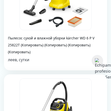
Пылесос сухой и влажной уборки kärcher WD 6 P V
25822T (Копировать) (Копировать) (Копировать)
(Копировать)
леев, сутки