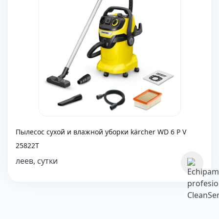
Пылесос сухой и влажной уборки kärcher WD 6 P V
25822T
леев, сутки