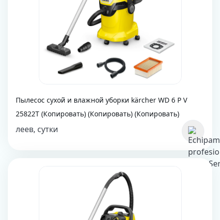
Пылесос сухой и влажной уборки kärcher WD 6 P V
25822T (Копировать) (Копировать) (Копировать)
леев, сутки