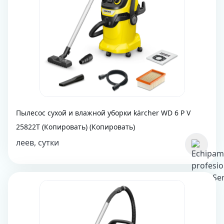
Пылесос сухой и влажной уборки kärcher WD 6 P V
25822T (Копировать) (Копировать)
леев, сутки